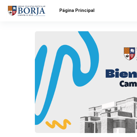
Salta al contenido principal
Página Principal